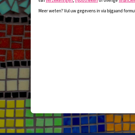
van
verzekeringen
,
hypotheken
of overige
financië
Meer weten? Vul uw gegevens in via bijgaand formul