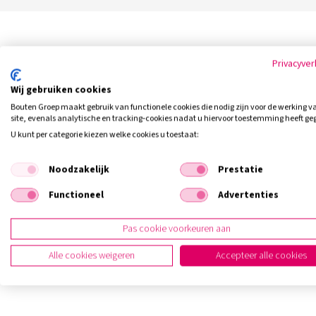
Veelgestelde vragen
Fi
Privacyver
Wij gebruiken cookies
Bouten Groep maakt gebruik van functionele cookies die nodig zijn voor de werking v
Wat is het verschil tussen een overlijdensrisicoverze
site, evenals analytische en tracking‑cookies nadat u hiervoor toestemming heeft ge
levensverzekering?
U kunt per categorie kiezen welke cookies u toestaat:
Wat is een lijfrente?
Noodzakelijk
Prestatie
Functioneel
Advertenties
Wat is een erfrente?
Pas cookie voorkeuren aan
Alle cookies weigeren
Accepteer alle cookies