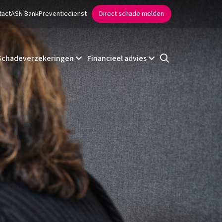
tact
ASN Bank
Preventiedienst
Direct schade melden
Schadeverzekeringen
Financieel advies