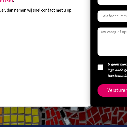
le zaken
.
ier, dan nemen wij snel contact met u op.
U geeft hier
ingevulde g
toestemming
Versture