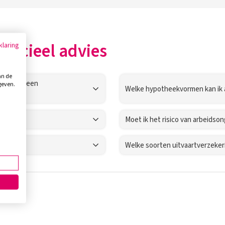
nancieel advies
klaring
an de
kering en een
geven.
Welke hypotheekvormen kan ik a
Moet ik het risico van arbeidso
Welke soorten uitvaartverzekeri