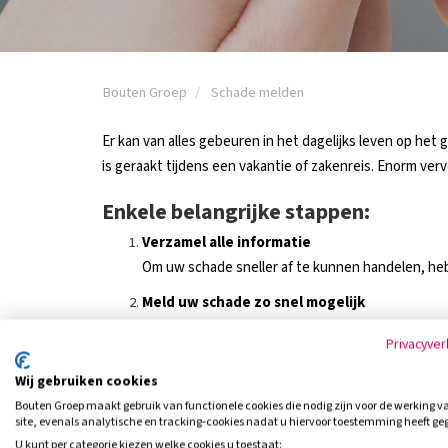
Bouten Groep
Schade melden
Er kan van alles gebeuren in het dagelijks leven op het
is geraakt tijdens een vakantie of zakenreis. Enorm ver
Enkele belangrijke stappen:
Verzamel alle informatie
Om uw schade sneller af te kunnen handelen, hebb
Meld uw schade zo snel mogelijk
U kunt uw schade doorgeven via onderstaande opt
Privacyver
Onze schadespecialisten gaan aan de slag
Wij gebruiken cookies
Wij nemen zo snel mogelijk contact met u op zod
Bouten Groep maakt gebruik van functionele cookies die nodig zijn voor de werking v
Natuurlijk kunt u ons ook altijd mailen. Vul hiervoor ons
site, evenals analytische en tracking‑cookies nadat u hiervoor toestemming heeft ge
U kunt per categorie kiezen welke cookies u toestaat:
Kijk dan bij onze
veelgestelde vragen
voor meer informa