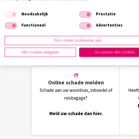
Noodzakelijk
Prestatie
Functioneel
Advertenties
Pas cookie voorkeuren aan
U kunt ze
Alle cookies weigeren
Accepteer alle cookies
Online schade melden
Schade aan uw woonhuis, inboedel of
Heeft
reisbagage?
Meld uw schade dan hier.