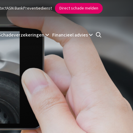
tact
ASN Bank
Preventiedienst
Direct schade melden
Schadeverzekeringen
Financieel advies