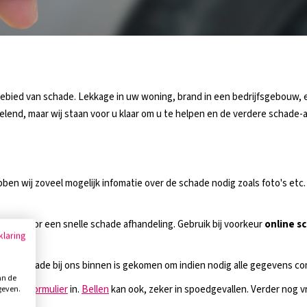
 gebied van schade. Lekkage in uw woning, brand in een bedrijfsgebouw, 
velend, maar wij staan voor u klaar om u te helpen en de verdere schade
en wij zoveel mogelijk infomatie over de schade nodig zoals foto's etc.
ies voor een snelle schade afhandeling. Gebruik bij voorkeur
online s
klaring
ra de schade bij ons binnen is gekomen om indien nodig alle gegevens c
an de
contactformulier
in.
Bellen
kan ook, zeker in spoedgevallen. Verder nog 
geven.
tie.