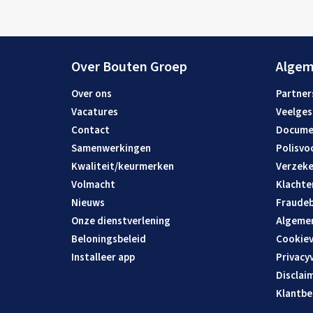
Over Bouten Groep
Alge
Over ons
Partner
Vacatures
Veelges
Contact
Docume
Samenwerkingen
Polisvo
Kwaliteit/keurmerken
Verzeke
Volmacht
Klachte
Nieuws
Fraudeb
Onze dienstverlening
Algeme
Beloningsbeleid
Cookiev
Installeer app
Privacy
Disclai
Klantbe