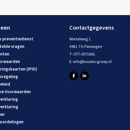
meen
Contactgegevens
s preventiedienst
Wietelweg 1
telde vragen
5981 TG Panningen
nten
T:
077-3071601
orwaarden
E:
info@bouten-groep.nl
ringskaarten (IPID)
nregeling
eleid
ne Voorwaarden
erklaring
verklaring
mer
oordelingen