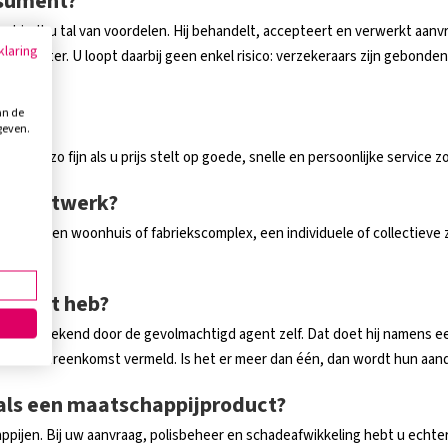
nsument?
s, biedt u tal van voordelen. Hij behandelt, accepteert en verwerkt aanv
klaring
fficiënter. U loopt daarbij geen enkel risico: verzekeraars zijn gebonden
an de
geven.
lf. Wel zo fijn als u prijs stelt op goede, snelle en persoonlijke servic
k maatwerk?
npark, een woonhuis of fabriekscomplex, een individuele of collectieve
ijk!
product heb?
val ondertekend door de gevolmachtigd agent zelf. Dat doet hij namens 
lis of overeenkomst vermeld. Is het er meer dan één, dan wordt hun aan
als een maatschappijproduct?
happijen. Bij uw aanvraag, polisbeheer en schadeafwikkeling hebt u ech