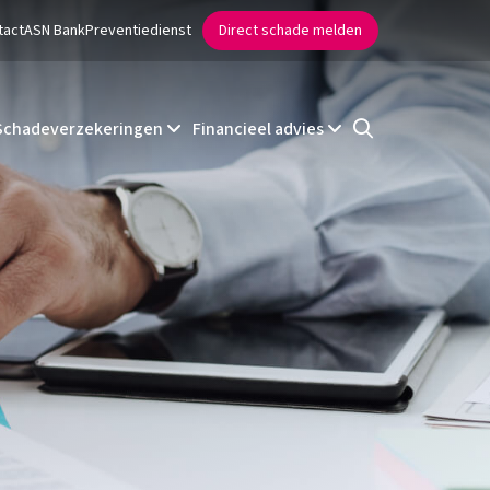
tact
ASN Bank
Preventiedienst
Direct schade melden
Schadeverzekeringen
Financieel advies