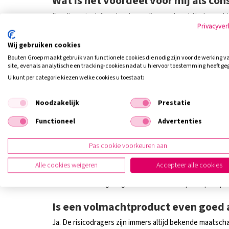
Wat is het voordeel voor mij als co
Een financieel dienstverlener die gevolmachtigd agent i
Privacyver
zonder tussenkomst van verzekeraars. Dat is sneller en e
gevolmachtigd agent met u heeft afgesproken.
Wij gebruiken cookies
Bouten Groep maakt gebruik van functionele cookies die nodig zijn voor de werking v
En bij schade?
site, evenals analytische en tracking‑cookies nadat u hiervoor toestemming heeft ge
U kunt per categorie kiezen welke cookies u toestaat:
De gevolmachtigd agent regelt de schade ook allemaal ze
Levert de gevolmachtigd agent oo
Noodzakelijk
Prestatie
Of het nu gaat om het verzekeren van een auto of wage
Functioneel
Advertenties
financiële product leveren. Maatwerk is dus zeker mogel
Pas cookie voorkeuren aan
Hoe kan ik zien of ik een volmacht
Alle cookies weigeren
Accepteer alle cookies
Heel eenvoudig. De polis of overeenkomst is in dat ge
ook wel risicodragers genoemd en staan apart op de po
Is een volmachtproduct even goed 
Ja. De risicodragers zijn immers altijd bekende maatsc