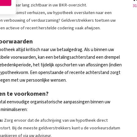
nog vijf jaar lang zichtbaar in uw BKR-overzicht.
31
in de toekomst verhuizen, uw hypotheek oversluiten naar een
een verbouwing of verduurzaming? Geldverstrekkers toetsen uw
n actieve of recent herstelde codering vaak afwijzen.
voorwaarden
potheek altijd kritisch naar uw betaalgedrag. Als u binnen uw
exibele voorwaarden, kan een betalingsachterstand een drempel
bedenkperiode, het tijdelijk opschorten van aflossingen (indien
 hypotheekvorm. Een openstaande of recente achterstand zorgt
ewegen met uw persoonlijke wensen.
men te voorkomen?
ntal eenvoudige organisatorische aanpassingen binnen uw
 minimaliseren:
s:
Zorg ervoor dat de afschrijving van uw hypotheek direct
estort. Bij de meeste geldverstrekkers kunt u de voorkeursdatum
ankieren of via uw adviseur.