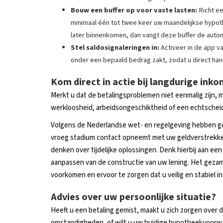
Bouw een buffer op voor vaste lasten:
Richt ee
minimaal één tot twee keer uw maandelijkse hypoth
later binnenkomen, dan vangt deze buffer de autom
Stel saldosignaleringen in:
Activeer in de app v
onder een bepaald bedrag zakt, zodat u direct ha
Kom direct in actie bij langdurige ink
Merkt u dat de betalingsproblemen niet eenmalig zijn, m
werkloosheid, arbeidsongeschiktheid of een echtscheidi
Volgens de Nederlandse wet- en regelgeving hebben ge
vroeg stadium contact opneemt met uw geldverstrekker 
denken over tijdelijke oplossingen. Denk hierbij aan een 
aanpassen van de constructie van uw lening. Het gezam
voorkomen en ervoor te zorgen dat u veilig en stabiel i
Advies over uw persoonlijke situatie?
Heeft u een betaling gemist, maakt u zich zorgen over
omstandigheden, of wilt u uw huidige hypotheekvoorwaa