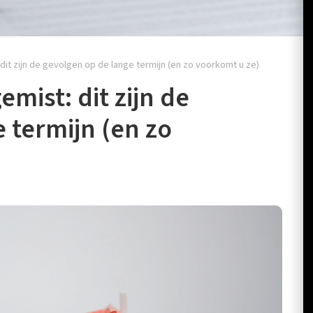
it zijn de gevolgen op de lange termijn (en zo voorkomt u ze)
mist: dit zijn de
 termijn (en zo