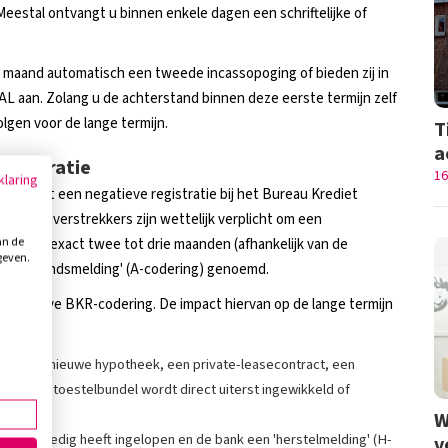
Meestal ontvangt u binnen enkele dagen een schriftelijke of
e maand automatisch een tweede incassopoging of bieden zij in
EAL aan. Zolang u de achterstand binnen deze eerste termijn zelf
volgen voor de lange termijn.
T
a
egistratie
16
klaring
 leidt tot een negatieve registratie bij het Bureau Krediet
geval. Geldverstrekkers zijn wettelijk verplicht om een
an de
pt tot exact twee tot drie maanden (afhankelijk van de
geven.
achterstandsmelding' (A-codering) genoemd.
 negatieve BKR-codering. De impact hiervan op de lange termijn
 van een nieuwe hypotheek, een private-leasecontract, een
ent met toestelbundel wordt direct uiterst ingewikkeld of
W
tand volledig heeft ingelopen en de bank een 'herstelmelding' (H-
v