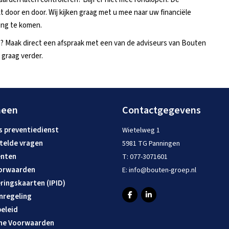
oor en door. Wij kijken graag met u mee naar uw financiële
ing te komen.
e? Maak direct een afspraak met een van de adviseurs van Bouten
 graag verder.
meen
Contactgegevens
s preventiedienst
Wietelweg 1
telde vragen
5981 TG Panningen
nten
T:
077-3071601
orwaarden
E:
info@bouten-groep.nl
ringskaarten (IPID)
nregeling
eleid
ne Voorwaarden