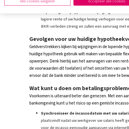
Alle cookies weigeren
Accepteer alle cookies
codering) plaatst, blijft de negatieve geschiedenis 
Beperkingen bij hypotheekwijzigingen:
Wilt u 
lagere rente of uw huidige lening verhogen voor 
BKR-verleden streng en zullen een aanvraag met ee
Gevolgen voor uw huidige hypotheek
Geldverstrekkers kijken bij wijzigingen in de lopende hy
huidige hypotheek gebruik wilt maken van bepaalde fl
opwerpen. Denk hierbij aan het aanvragen van een rente
de voorwaarden dit toelaten) of het omzetten van uw
ervoor dat de bank minder snel bereid is om mee te b
Wat kunt u doen om betalingsproble
Voorkomen is uiteraard beter dan genezen. Met een aa
bankomgeving kunt u het risico op een gemiste incasso
Synchroniseer de incassodatum met uw salari
plaatsvindt nadat uw werkgever uw salaris heeft g
voor de incasso eenvoudig aanpassen via internetb