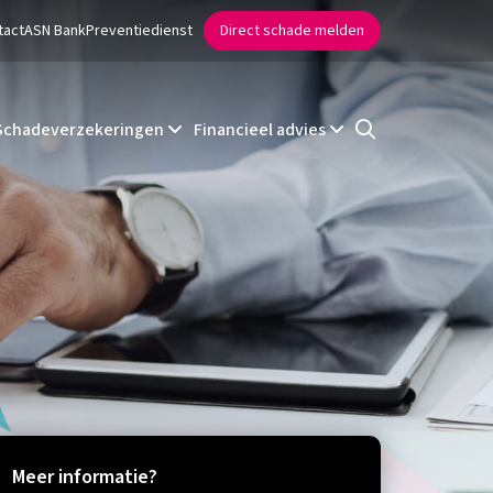
tact
ASN Bank
Preventiedienst
Direct schade melden
Schadeverzekeringen
Financieel advies
Meer informatie?