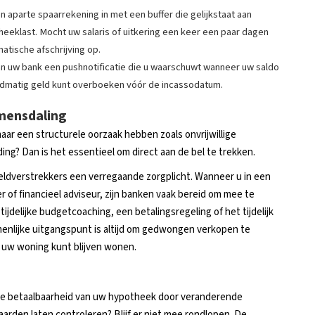
n aparte spaarrekening in met een buffer die gelijkstaat aan
eeklast. Mocht uw salaris of uitkering een keer een paar dagen
atische afschrijving op.
an uw bank een pushnotificatie die u waarschuwt wanneer uw saldo
ndmatig geld kunt overboeken vóór de incassodatum.
omensdaling
aar een structurele oorzaak hebben zoals onvrijwillige
ng? Dan is het essentieel om direct aan de bel te trekken.
ldverstrekkers een verregaande zorgplicht. Wanneer u in een
of financieel adviseur, zijn banken vaak bereid om mee te
tijdelijke budgetcoaching, een betalingsregeling of het tijdelijk
enlijke uitgangspunt is altijd om gedwongen verkopen te
n uw woning kunt blijven wonen.
 de betaalbaarheid van uw hypotheek door veranderende
rden laten controleren? Blijf er niet mee rondlopen. De