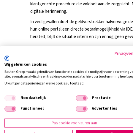
klantgerichte procedure die voldoet aan de zorgplicht. 
digitale herinnering.
In veel gevallen doet de geldverstrekker halverwege d
hun online portal een directe betaalmogelijkheid via iD
herstelt, blijft de situatie intern en zijn er nog geen ge
De risico’s voor uw toekomst: de BKR-r
Privacyver
Het misverstand bestaat dat elke te late betaling direct
Wij gebruiken cookies
Registratie (BKR) in Tiel. Dit is gelukkig niet altijd het 
Bouten Groep maakt gebruik van functionele cookies die nodig zijn voor de werking v
betalingsachterstand pas te melden wanneer deze oploo
site, evenals analytische en tracking‑cookies nadat u hiervoor toestemming heeft ge
specifieke voorwaarden van uw bank). Dit wordt een '
U kunt per categorie kiezen welke cookies u toestaat:
Wanneer u deze wettelijke grens passeert, krijgt u een
is in Nederland zeer ingrijpend:
Noodzakelijk
Prestatie
Blokkade voor nieuwe kredieten:
Het afsluiten
Functioneel
Advertenties
consumptief krediet of zelfs een telefoonabonnem
onmogelijk.
Pas cookie voorkeuren aan
Vijf jaar lang zichtbaar:
Zelfs nadat u de achters