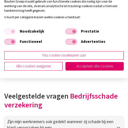
Bouten Groep maakt gebruik van functionele cookies die nodig zijn voor de
te kiezen voor uw bedrijf. Heeft u hulp nodig? Neem dan vandaag
werking van de site, evenals analytische en tracking‑cookies nadat u hiervoor
toestemming heeft gegeven.
nog contact op met een adviseur van Bouten Groep in Panningen.
U kunt per categorie kiezen welke cookies u toestaat:
Noodzakelijk
Prestatie
De voordelen van een bedrijfsschade
verzekering
Functioneel
Advertenties
Pas cookie voorkeuren aan
Het beste advies op het gebied van bedrijfsschade
Alle cookies weigeren
Accepteer alle cookies
Veelgestelde vragen
Bedrijfsschade
verzekering
Zijn mijn werknemers ook gedekt wanneer zij schade bij een
klant veroorzaken bij een