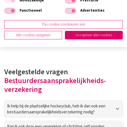
Noodzakelijk
Prestatie
De voordelen van een
bestuurdersaansprakelijkheidsverzekering
Functioneel
Advertenties
Pas cookie voorkeuren aan
Duidelijke verzekering voor interne- en externe
Alle cookies weigeren
Accepteer alle cookies
aansprakelijkheid
Veelgestelde vragen
Bestuurdersaansprakelijkheids-
verzekering
Ik help bij de plaatselijke hockeyclub, heb ik dan ook een
bestuurdersaansprakelijkheidsverzekering nodig?
Kan ik ook door een vereniging of stichting zelf worden