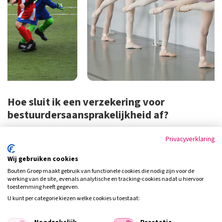
Hoe sluit ik een verzekering voor
bestuurdersaansprakelijkheid af?
Wilt u weten hoe u de risico’s van persoonlijke aansprakelijkheid
Privacyverklaring
kunt vermijden of verminderen? Een zakelijk adviseur van Bouten
Groep neemt graag met u de mogelijkheden en de risico’s door.
Wij gebruiken cookies
Samen maakt u de keuze voor de juiste optie voor uw situatie.
Bouten Groep maakt gebruik van functionele cookies die nodig zijn voor de
Neem vandaag nog contact op met een adviseur van Bouten
werking van de site, evenals analytische en tracking‑cookies nadat u hiervoor
toestemming heeft gegeven.
Groep.
U kunt per categorie kiezen welke cookies u toestaat: