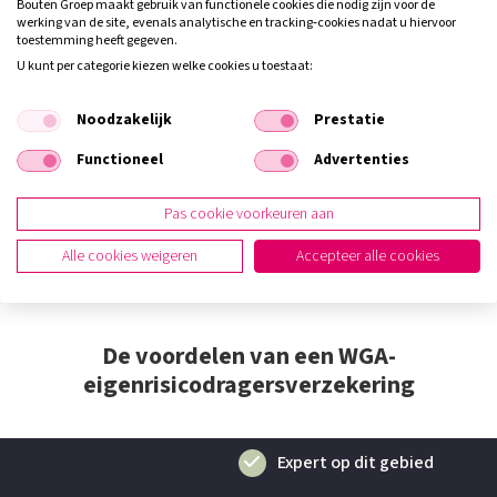
Bouten Groep maakt gebruik van functionele cookies die nodig zijn voor de
werking van de site, evenals analytische en tracking‑cookies nadat u hiervoor
toestemming heeft gegeven.
U kunt per categorie kiezen welke cookies u toestaat:
Wilt u een WGA-
Noodzakelijk
Prestatie
eigenrisicodragersverzekering afsluiten?
Functioneel
Advertenties
Denkt u erover na om WGA-eigenrisicodrager te worden en wilt u
de mogelijkheden van WGA-eigenrisicodragersverzekeringen
Pas cookie voorkeuren aan
bespreken? Een zakelijk adviseur van Bouten Groep staat u graag
bij met advies over een WGA-eigenrisicodragersverzekering. Zoek
Alle cookies weigeren
Accepteer alle cookies
vandaag nog contact met Bouten Groep.
De voordelen van een WGA-
eigenrisicodragersverzekering
Expert op dit gebied